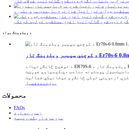
ټ نرخ بریښنایی / ګرم ډوب شوي ګالوانیز فولاد تار
د ویلډینګ مواد
Er70s-6 0.8mm 1.0mm
د توضیح ځانګړتیا: د ER70S-6 ویلډینګ تار د Rm 500MPa کچې کاربن فولاد لپاره دی چې د CO2 یا M21 شیلډ ګاز سره.کوچنی سپیټر، ښکلی بڼه، د لوړ ذخیره
 جوړښت(%) C Mn Si SP Cu 0.06-0.15 1.4-1.85 0.85-1.15 ≤0.035 ≤0.025 ≤0.5 د
پوښتنه
تفصیل
محصولات
FAQs
زموږ په اړه
موږ سره اړیکه ونیسئ