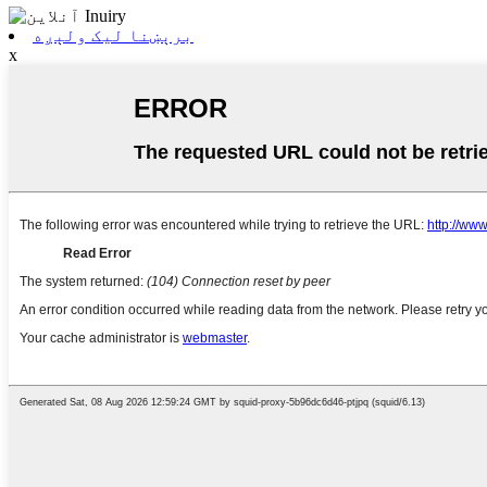
برېښنا لیک ولېږه
x