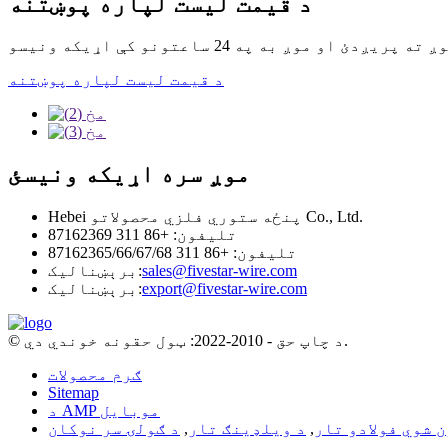
د قیمت لیست لپاره پوښتنه
د قیمت لیست لپاره پوښتنه
موږ سره اړیکه ونیسئ
Hebei پنځه ستوري فلزي محصولاتو Co., Ltd.
تلیفون: +86 311 87162369
تلیفون: +86 311 87162365/66/67/68
sales@fivestar-wire.com
برېښناليک:
export@fivestar-wire.com
برېښناليک:
© د چاپ حق - 2010-2022: ټول حقونه خوندي دي.
ګرم محصولات
Sitemap
د AMP موبایل
 شوي فولادو تار
,
د ویلډینګ تار
,
د ګولۍ سر نوکان