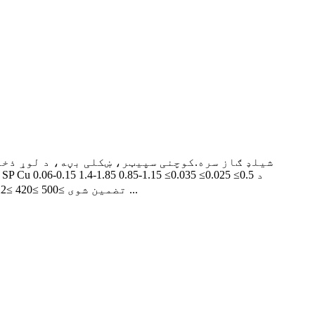
زیرمه شوي فلزي ازموینې توکی ځانګړی میخانیکي فعالیت Rm(MPa) AKV(%Ap0) )/29℃ تضمین شوی ≥500 ≥420 ≥22 ≥27 تولید ظرفیت ...