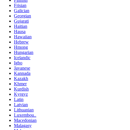
Finnish
Frisian
Galician
Georgian
Gujarati
Haitian
Hausa
Hawaiian
Hebrew
Hmong
Hungarian
Icelandic
Igbo
Javanese
Kannada
Kazakh
Khmer
Kurdish
Kyrgyz
Latin
Latvian
Lithuanian
Luxembou..
Macedonian
Malagasy