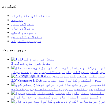
کټګورۍ
ساختماني ماشینونه
بیلچه
د فولادو نیل
د فولادو تار
د فولادو تختې
د فولادو تار میش
د ویلډینګ مواد
فیچر محصولات
د 3D منحل شوي باغ کټ
2.5”x9gauage HDG/الیکٹرو ګالوانیز چترۍ سر ro...
تینا استرا تار لوړ کیفیت. واحد یا کراس ...