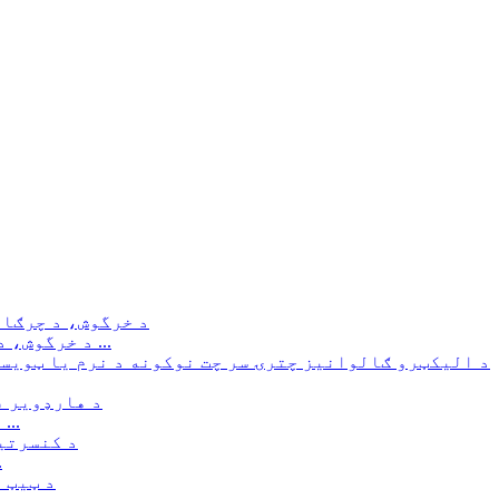
د خرگوش، د چرګانو د چرګانو لپاره د ګالونیز شوي مسدس جال ...
د هارډویر فاسټینر جوړونکی د عام دورې عرضه کوي ...
د کنسر