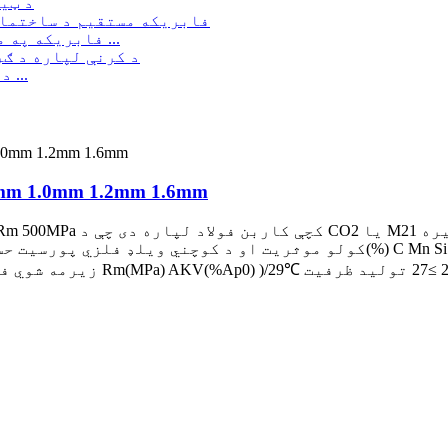
د ټی
فابریکه په مستقیم ډول د تور انیل شوي نرم پابندۍ سره پلوري ...
د ګرم ډوب شوي ګالوانیز اغزن مستقیم تولید کونکی ...
د کوچني سپیټر ویلډینګ تار  1.2mm 1.6mm
کولو موثریت او د کوچني ویلډ فلزي پورسیت حساسیت.ټول پوستونه مناسب دي.کیمیاوي