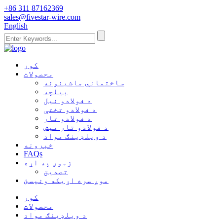
+86 311 87162369
sales@fivestar-wire.com
English
کور
محصولات
ساختماني ماشینونه
بیلچه
د فولادو نیل
د فولادو تختې
د فولادو تار
د فولادو تار میش
د ویلډینګ مواد
خبرونه
FAQs
زموږ په اړه
تصدیق
موږ سره اړیکه ونیسئ
کور
محصولات
د ویلډینګ مواد