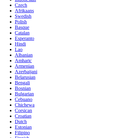
Czech
Afrikaans
Swedish
Polish
Basque
Catalan
Esperanto
Hindi
Lao
Albanian
Amharic
Armenian
Azerbaijani
Belarusian
Bengali
Bosnian
Bulgarian
Cebuano
Chichewa
Corsican
Croatian
Dutch
Estonian
Filipino