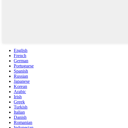
English
French
German
Portuguese
Spanish
Russian
Japanese
Korean
Arabic
Irish
Greek
Turkish
Italian
Danish
Romanian
Indonesian