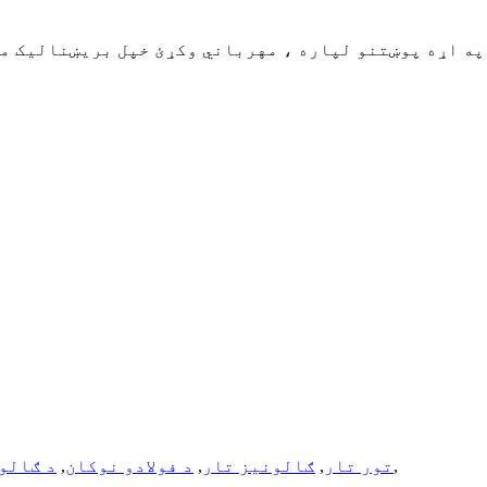
,
تور تار
,
ګالونیز تار
,
د فولادو نوکان
,
د ګالون