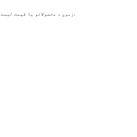
زموږ د محصولاتو یا قیمت لیست په اړه پوښتنو لپاره ، مهرباني وکړئ خپل بریښنالیک موږ ته پریږدئ او موږ به په 24 ساعتونو کې اړیکه ونیسو.